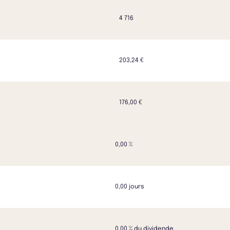
4 716
203,24 €
176,00 €
0,00 %
0,00 jours
0,00 % du dividende