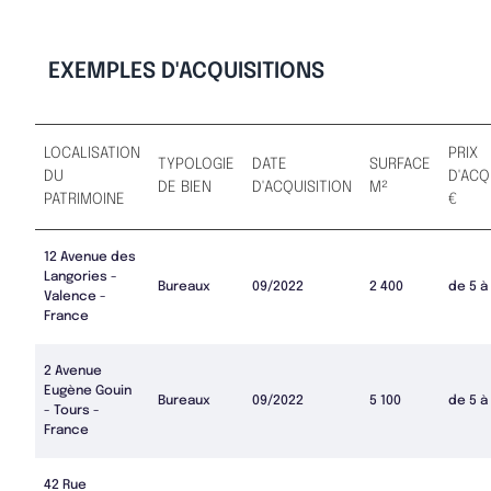
EXEMPLES D'ACQUISITIONS
LOCALISATION
PRIX
TYPOLOGIE
DATE
SURFACE
DU
D'ACQ
DE BIEN
D'ACQUISITION
M²
PATRIMOINE
€
12 Avenue des
Langories -
Bureaux
09/2022
2 400
de 5 à
Valence -
France
2 Avenue
Eugène Gouin
Bureaux
09/2022
5 100
de 5 à
- Tours -
France
42 Rue