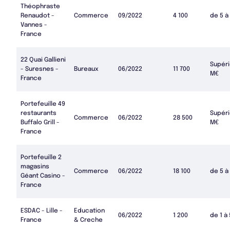
Théophraste
Renaudot -
Commerce
09/2022
4 100
de 5 à
Vannes -
France
22 Quai Gallieni
Supéri
- Suresnes -
Bureaux
06/2022
11 700
M€
France
Portefeuille 49
restaurants
Supéri
Commerce
06/2022
28 500
Buffalo Grill -
M€
France
Portefeuille 2
magasins
Commerce
06/2022
18 100
de 5 à
Géant Casino -
France
ESDAC - Lille -
Education
06/2022
1 200
de 1 à
France
& Creche