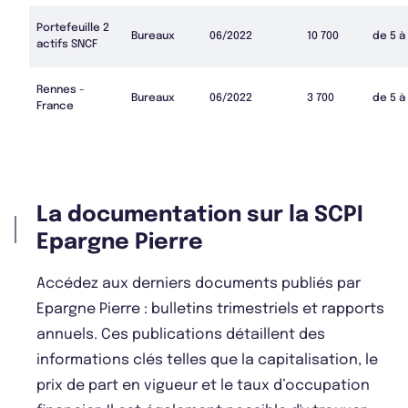
Portefeuille 2
Bureaux
06/2022
10 700
de 5 à
actifs SNCF
Rennes -
Bureaux
06/2022
3 700
de 5 à
France
La documentation sur la SCPI
Epargne Pierre
Accédez aux derniers documents publiés par
Epargne Pierre : bulletins trimestriels et rapports
annuels. Ces publications détaillent des
informations clés telles que la capitalisation, le
prix de part en vigueur et le taux d’occupation