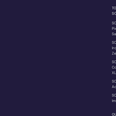
T
SC
SC
Pi
S
SC
Ir
Z
SC
C
XL
SC
A
SC
I
Q