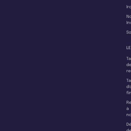
Ir
N
In
So
LE
T
d
r
T
d'
fi
Re
à
n
Dé
d