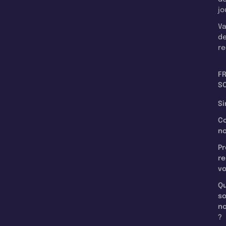
jo
Va
d
re
F
SC
Si
C
n
Pr
re
v
Qu
s
n
?