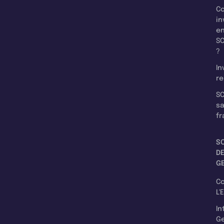
C
in
e
SC
?
In
re
SC
s
fr
S
D
G
C
L'
In
Ge