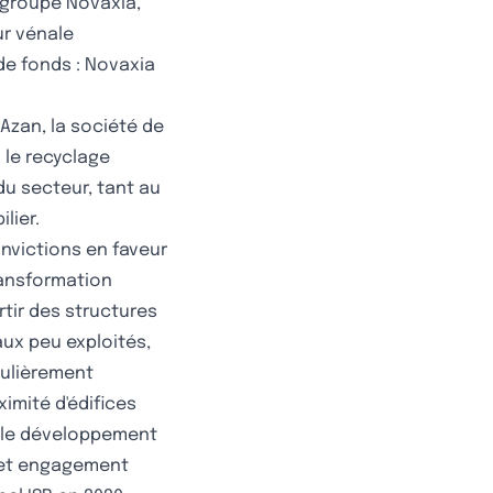
 groupe Novaxia,
ur vénale
de fonds : Novaxia
Azan, la société de
 le recyclage
 du secteur, tant au
lier.
nvictions en faveur
ransformation
rtir des structures
ux peu exploités,
culièrement
ximité d'édifices
s le développement
Cet engagement