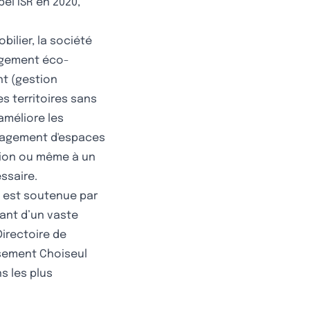
el ISR en 2020,
ilier, la société
gagement éco-
nt (gestion
es territoires sans
améliore les
nagement d'espaces
ation ou même à un
ssaire.
e est soutenue par
ant d’un vaste
Directoire de
ssement Choiseul
s les plus