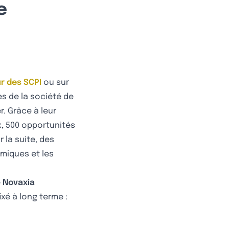
e
ur des SCPI
ou sur
es de la société de
. Grâce à leur
x, 500 opportunités
 la suite, des
miques et les
e
Novaxia
ixé à long terme :