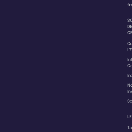
fr
S
D
G
C
L'
In
Ge
Ir
N
In
So
LE
T