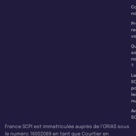
C
n
Pr
re
v
Qu
s
n
?
La
SC
p
le
nu
Av
SC
France SCPI est immatriculée auprès de l’ORIAS sous
le numéro 16002069 en tant que Courtier en