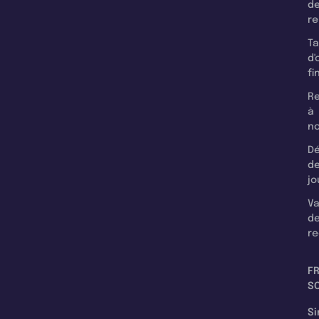
d
r
T
d'
fi
Re
à
n
Dé
d
jo
Va
d
re
F
SC
Si