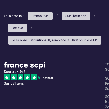
Vous êtes ici :
France SCPI
/
SCPI définition
/
Lexique
/
Le Taux de Distribution (TD) remplace le TDVM pour les SCPI
T
SC
Score :
4.9
/5
SC
Sur 531 avis
Pi
S
SC
Ir
Z