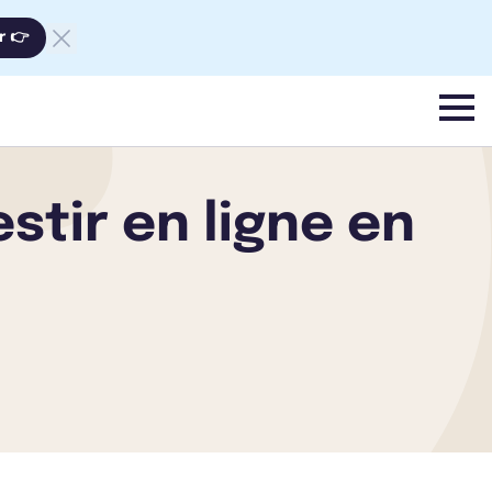
r 👉
menu
estir en ligne en