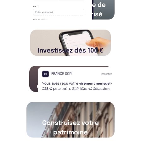
Souscrivez en ligne de
façon 100% sécurisé
Investissez dès 100 €
Générez des revenus
Construisez votre
patrimoine