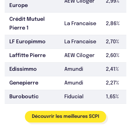
AEW Ciloger
2,99%
Europe
Crédit Mutuel
La Francaise
2,86%
Pierre 1
LF Europimmo
La Francaise
2,70%
Laffitte Pierre
AEW Ciloger
2,60%
Edissimmo
Amundi
2,41%
Genepierre
Amundi
2,27%
Buroboutic
Fiducial
1,65%
Découvrir les meilleures SCPI