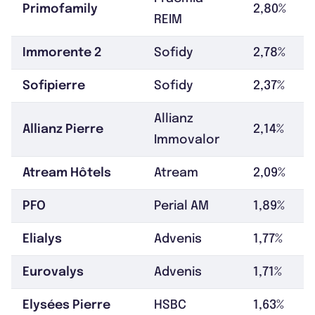
Primofamily
2,80%
REIM
Immorente 2
Sofidy
2,78%
Sofipierre
Sofidy
2,37%
Allianz
Allianz Pierre
2,14%
Immovalor
Atream Hôtels
Atream
2,09%
PFO
Perial AM
1,89%
Elialys
Advenis
1,77%
Eurovalys
Advenis
1,71%
Elysées Pierre
HSBC
1,63%