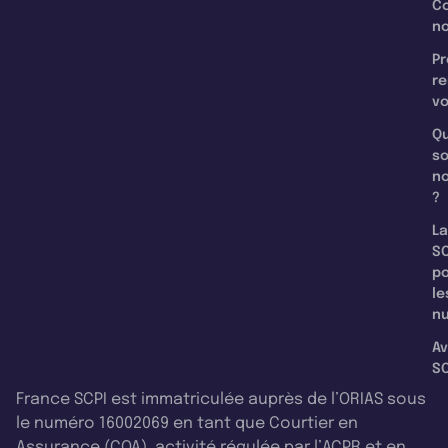
C
n
Pr
re
v
Qu
s
n
?
La
SC
p
le
nu
Av
SC
France SCPI est immatriculée auprès de l’ORIAS sous
le numéro 16002069 en tant que Courtier en
Assurance (COA), activité régulée par l’ACPR et en