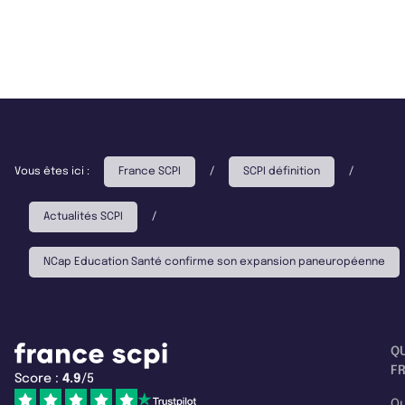
Vous êtes ici :
France SCPI
/
SCPI définition
/
Actualités SCPI
/
NCap Education Santé confirme son expansion paneuropéenne
Q
F
Score :
4.9
/5
Qu