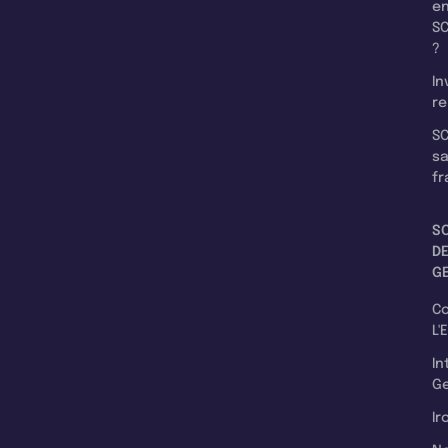
e
SC
?
In
re
SC
s
fr
S
D
G
C
L'
In
Ge
Ir