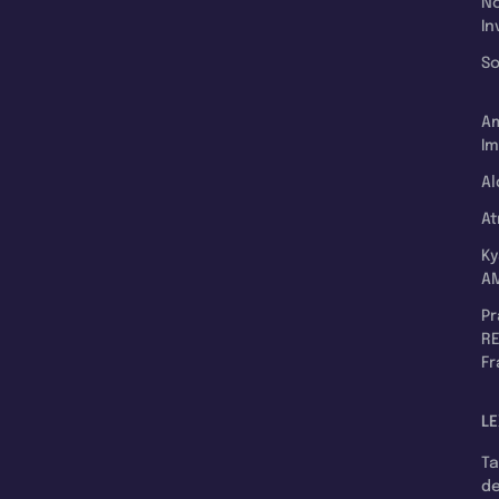
N
In
So
A
Im
Al
A
K
A
P
RE
F
LE
T
d