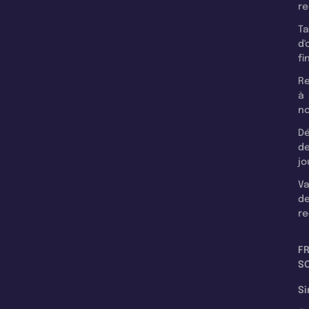
r
T
d'
fi
Re
à
n
Dé
d
jo
Va
d
re
F
SC
Si