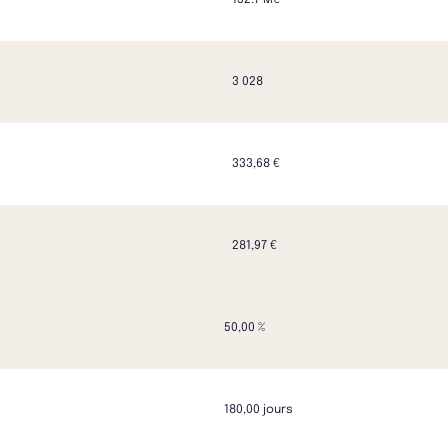
132.7 M€
3 028
333,68 €
281,97 €
50,00 %
180,00 jours