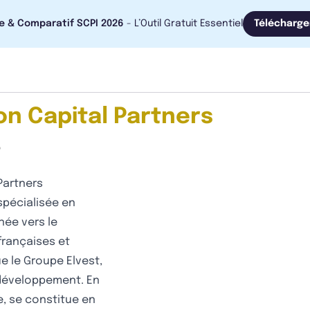
e & Comparatif SCPI 2026
- L’Outil Gratuit Essentiel
Télécharge
on Capital Partners
?
Partners
spécialisée en
née vers le
françaises et
 le Groupe Elvest,
 développement. En
pe, se constitue en