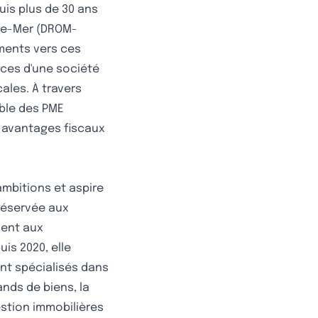
uis plus de 30 ans
tre-Mer (DROM-
ements vers ces
rces d'une société
ales. À travers
ible des PME
 avantages fiscaux
ambitions et aspire
 réservée aux
ment aux
uis 2020, elle
nt spécialisés dans
ands de biens, la
estion immobilières