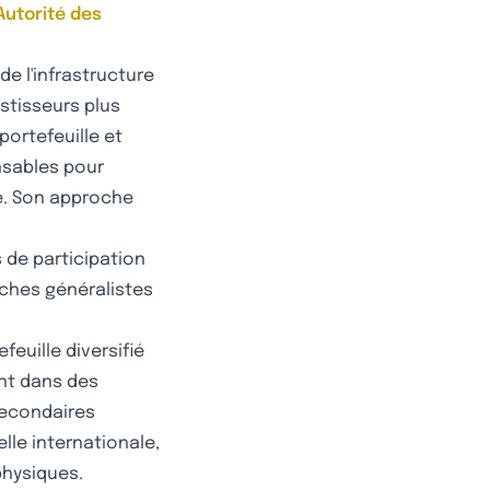
'Autorité des
de l'infrastructure
stisseurs plus
 portefeuille et
nsables pour
e. Son approche
s de participation
ches généralistes
euille diversifié
ent dans des
secondaires
elle internationale,
physiques.