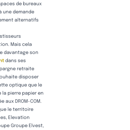
 espaces de bureaux
 à une demande
ement alternatifs
estisseurs
tion. Mais cela
tre davantage son
nt
dans ses
pargne retraite
souhaite disposer
ette optique que le
 la pierre papier en
inée aux DROM-COM.
e le territoire
ues, Elevation
roupe Groupe Elvest,