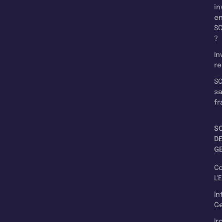
in
e
SC
?
In
re
SC
s
fr
S
D
G
C
L'
In
Ge
Ir