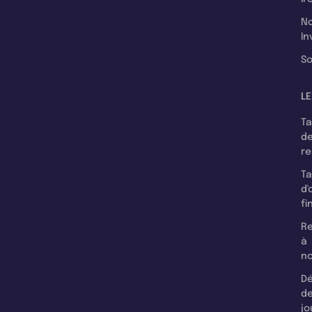
N
In
So
LE
T
d
r
T
d'
fi
Re
à
n
Dé
d
jo