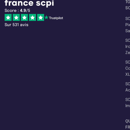
T
SC
Score :
4.9
/5
SC
Sur 531 avis
Pi
S
SC
Ir
Z
SC
C
XL
SC
A
SC
I
Q
F