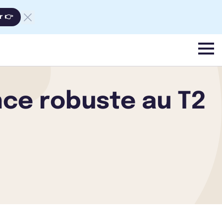
r 👉
menu
nce robuste au T2