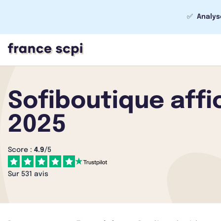
✅
Analys
Sofiboutique aff
2025
Score :
4.9
/5
Sur 531 avis