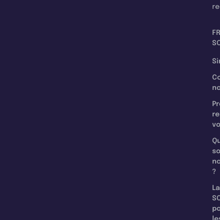
re
F
SC
Si
C
n
Pr
re
v
Qu
s
n
?
La
SC
p
le