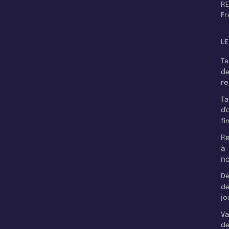
RE
F
LE
T
d
r
T
d'
fi
Re
à
n
Dé
d
jo
Va
d