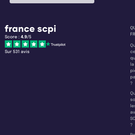
Q
F
Score :
4.9
/5
Qu
Sur 531 avis
c
q
la
pi
pa
?
Qu
so
le
a
SC
?
Po