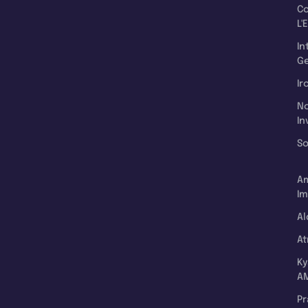
C
L'
In
Ge
Ir
N
In
So
A
Im
Al
A
K
A
P