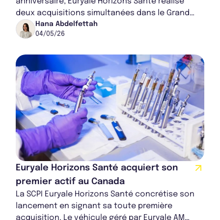
anniversaire, Euryale Horizons Santé réalise
deux acquisitions simultanées dans le Grand
Manchester, pour un total de 6,75 millions
Hana Abdelfettah
04/05/26
d'euros. Les...
Euryale Horizons Santé acquiert son
premier actif au Canada
La SCPI Euryale Horizons Santé concrétise son
lancement en signant sa toute première
acquisition. Le véhicule géré par Euryale AM