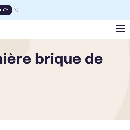
r 👉
menu
mière brique de