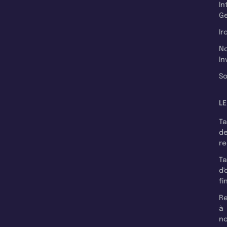
In
Ge
Ir
N
In
So
LE
T
d
r
T
d'
fi
Re
à
n