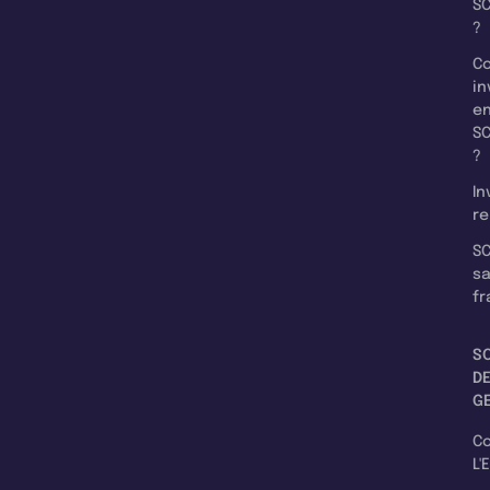
SC
?
C
in
e
SC
?
In
re
SC
s
fr
S
D
G
C
L'