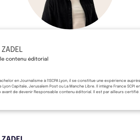
 ZADEL
e contenu éditorial
Bachelor en Journalisme à l'ISCPA Lyon, il se constitue une expérience auprè
yon Capitale, Jerusalem Post ou La Manche Libre. Il intègre France SCPI e
avant de devenir Responsable contenu éditorial. Il est par ailleurs certifié
s ZADEL