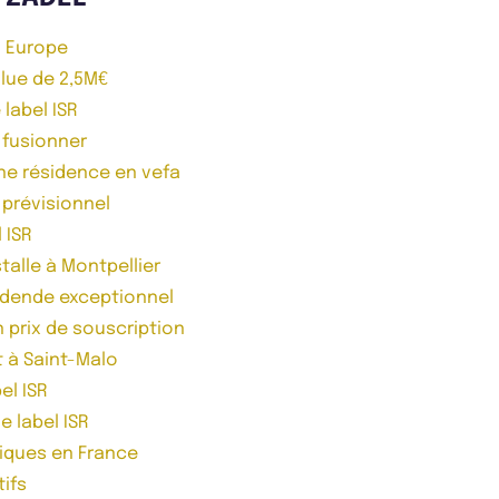
n Europe
lue de 2,5M€
 label ISR
t fusionner
ne résidence en vefa
 prévisionnel
 ISR
talle à Montpellier
idende exceptionnel
n prix de souscription
t à Saint-Malo
el ISR
e label ISR
niques en France
tifs