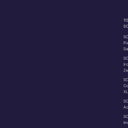
T
SC
SC
Pi
S
SC
Ir
Z
SC
C
XL
SC
A
SC
I