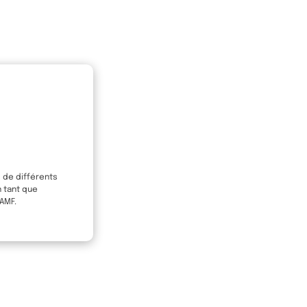
s de différents
n tant que
 AMF.