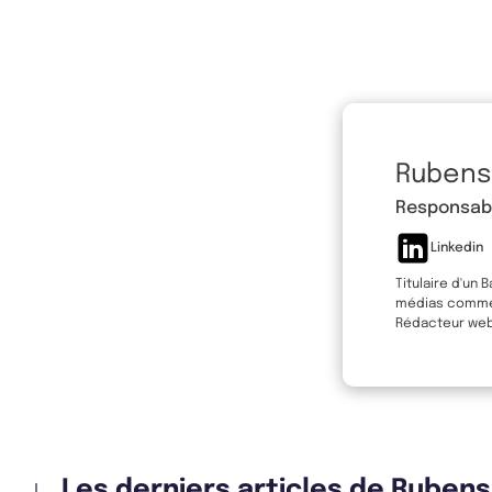
Rubens
Responsabl
Linkedin
Titulaire d'un 
médias comme L
Rédacteur web 
Les derniers articles de Ruben