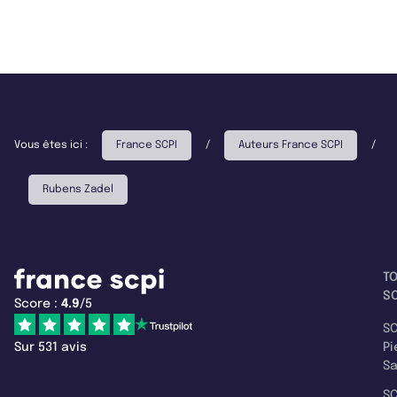
Vous êtes ici :
France SCPI
/
Auteurs France SCPI
/
Rubens Zadel
T
SC
Score :
4.9
/5
SC
Sur 531 avis
Pi
S
SC