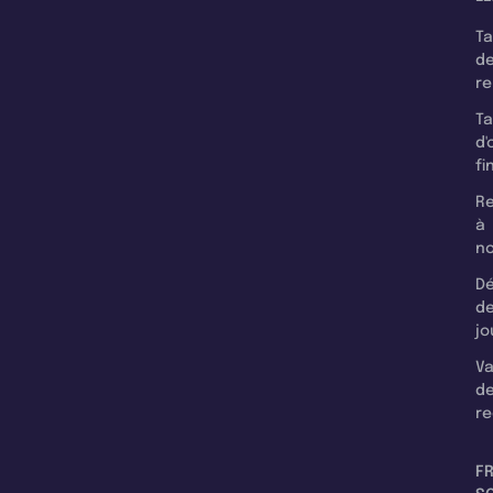
T
d
r
T
d'
fi
Re
à
n
Dé
d
jo
Va
d
re
F