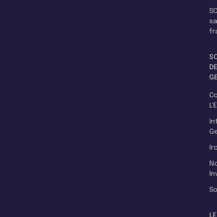
SC
s
fr
S
D
G
C
L'
In
Ge
Ir
N
In
So
LE