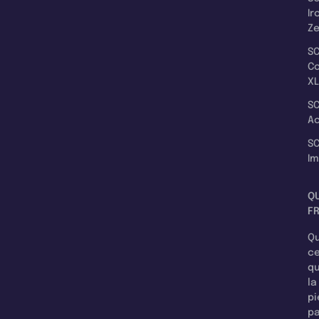
Ir
Z
SC
C
XL
SC
A
SC
I
Q
F
Qu
c
q
la
pi
pa