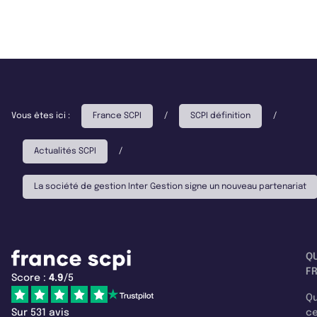
Vous êtes ici :
France SCPI
/
SCPI définition
/
Actualités SCPI
/
La société de gestion Inter Gestion signe un nouveau partenariat
Q
F
Score :
4.9
/5
Qu
Sur 531 avis
c