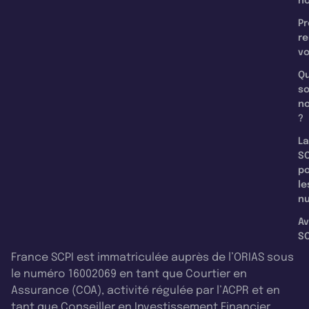
n
Pr
re
v
Qu
s
n
?
La
SC
p
le
nu
Av
SC
France SCPI est immatriculée auprès de l’ORIAS sous
le numéro 16002069 en tant que Courtier en
Assurance (COA), activité régulée par l’ACPR et en
tant que Conseiller en Investissement Financier