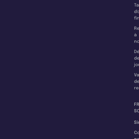
T
d'
fi
Re
à
n
Dé
d
jo
Va
d
re
F
SC
Si
C