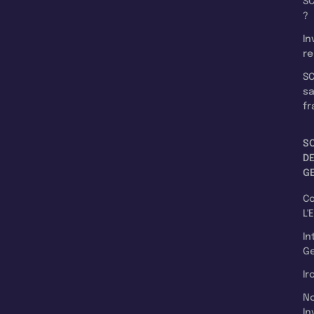
SC
?
In
re
SC
s
fr
S
D
G
C
L'
In
Ge
Ir
N
In