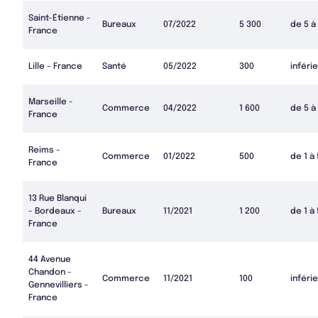
Saint-Étienne -
Bureaux
07/2022
5 300
de 5 à
France
Lille - France
Santé
05/2022
300
inférie
Marseille -
Commerce
04/2022
1 600
de 5 à
France
Reims -
Commerce
01/2022
500
de 1 à
France
13 Rue Blanqui
- Bordeaux -
Bureaux
11/2021
1 200
de 1 à
France
44 Avenue
Chandon -
Commerce
11/2021
100
inférie
Gennevilliers -
France