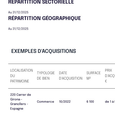
RÉPARTITION SECTORIELLE
Au 31/12/2025
RÉPARTITION GÉOGRAPHIQUE
Au 31/12/2025
EXEMPLES D'ACQUISITIONS
LOCALISATION
PRIX
TYPOLOGIE
DATE
SURFACE
DU
D'ACQ
DE BIEN
D'ACQUISITION
M²
PATRIMOINE
€
220 Carrer de
Girona -
Commerce
10/2022
6 100
de 1 à
Granollers -
Espagne