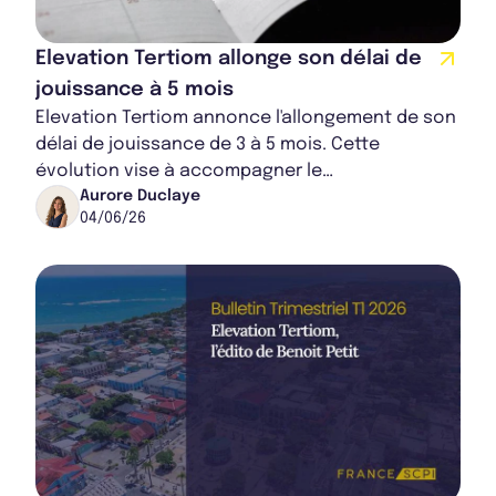
Elevation Tertiom allonge son délai de
jouissance à 5 mois
Elevation Tertiom annonce l'allongement de son
délai de jouissance de 3 à 5 mois. Cette
évolution vise à accompagner le
développement de la SCPI et à préserver sa
Aurore Duclaye
04/06/26
performance actue...