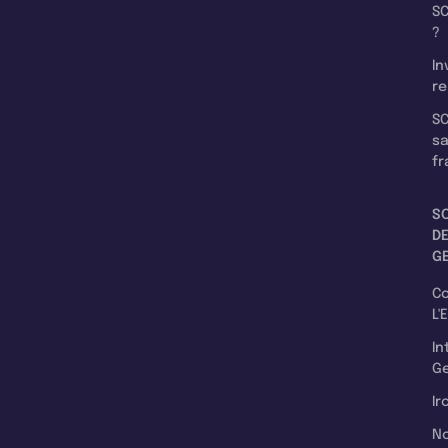
SC
?
In
re
SC
s
fr
S
D
G
C
L'
In
Ge
Ir
N