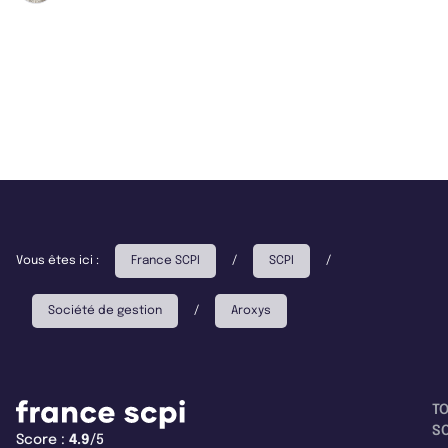
Vous êtes ici :
France SCPI
/
SCPI
/
Société de gestion
/
Aroxys
T
SC
Score :
4.9
/5