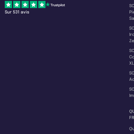
SC
Sur 531 avis
Pi
S
SC
Ir
Z
SC
C
XL
SC
A
SC
I
Q
F
Qu