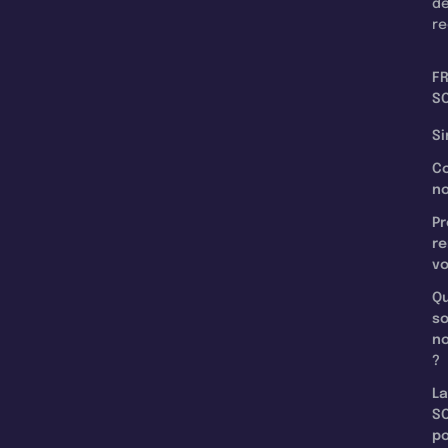
d
re
F
SC
Si
C
n
Pr
re
v
Qu
s
n
?
La
SC
p