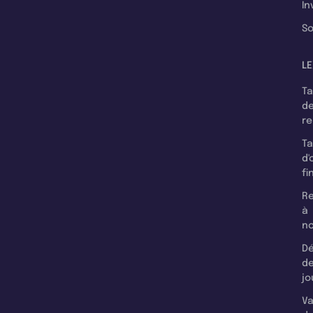
In
So
LE
T
d
r
T
d'
fi
Re
à
n
Dé
d
jo
Va