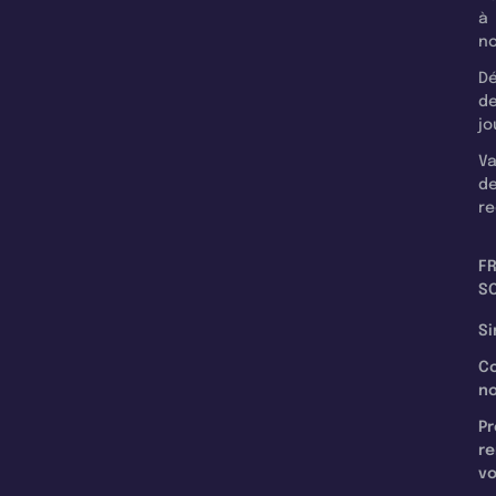
à
n
Dé
d
jo
Va
d
re
F
SC
Si
C
n
Pr
re
v