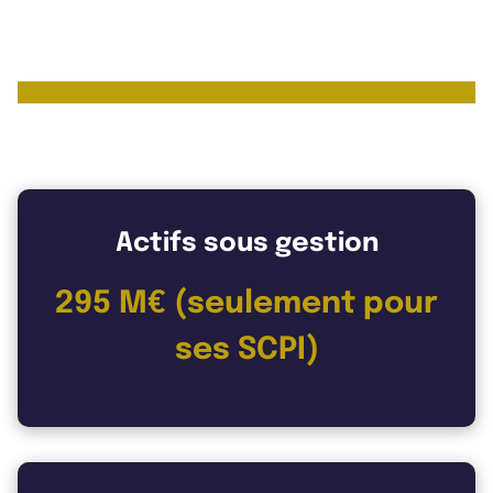
Les chiffres clés de Altixia REIM
Actifs sous gestion
295 M€ (seulement pour
ses SCPI)