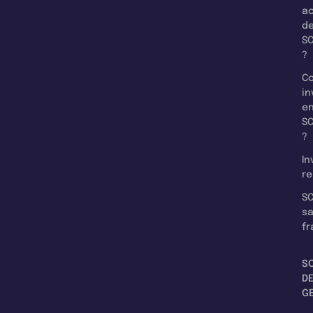
a
d
SC
?
C
in
e
SC
?
In
re
SC
s
fr
S
D
G