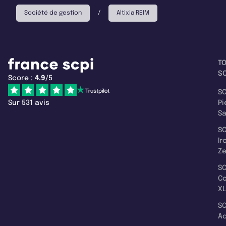
Société de gestion
/
Altixia REIM
T
SC
Score :
4.9
/5
SC
Sur 531 avis
Pi
S
SC
Ir
Z
SC
C
XL
SC
A