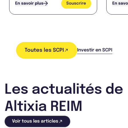
Souscrire
En savoir plus
En savo
Toutes les SCPI
Investir en SCPI
Les actualités de
Altixia REIM
Voir tous les articles