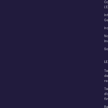
C
L'
In
Ge
Ir
N
In
So
LE
T
d
r
T
d'
fi
Re