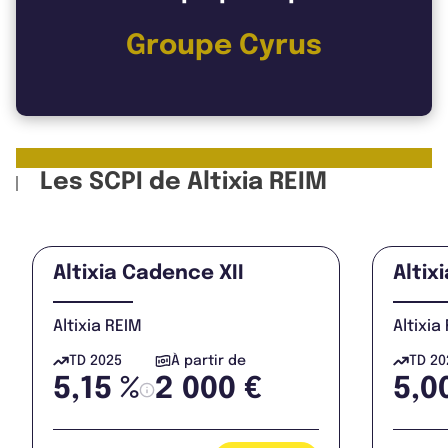
Groupe Cyrus
Les SCPI de Altixia REIM
Altixia Cadence XII
Alti
Altixia REIM
Altixia
TD 2025
À partir de
TD 20
5,15 %
2 000 €
5,0