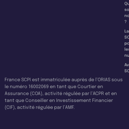
Qu
s
n
?
La
SC
p
le
nu
Av
SC
France SCPI est immatriculée auprès de l’ORIAS sous
le numéro 16002069 en tant que Courtier en
Assurance (COA), activité régulée par l’ACPR et en
tant que Conseiller en Investissement Financier
(CIF), activité régulée par l’AMF.