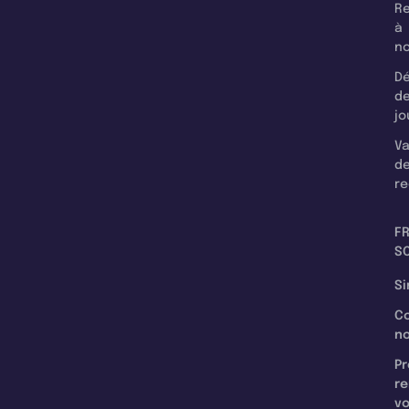
Re
à
n
Dé
d
jo
Va
d
re
F
SC
Si
C
n
Pr
re
v