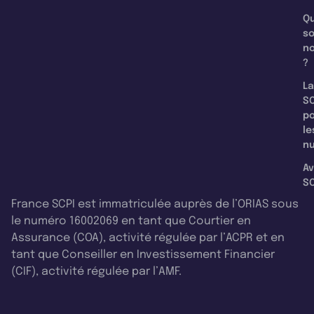
Qu
s
n
?
La
SC
p
le
nu
Av
SC
France SCPI est immatriculée auprès de l’ORIAS sous
le numéro 16002069 en tant que Courtier en
Assurance (COA), activité régulée par l’ACPR et en
tant que Conseiller en Investissement Financier
(CIF), activité régulée par l’AMF.