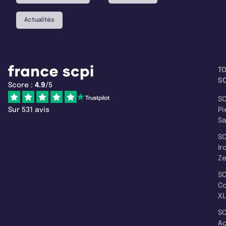
Actualités
T
SC
Score :
4.9
/5
SC
Sur 531 avis
Pi
S
SC
Ir
Z
SC
C
XL
SC
A