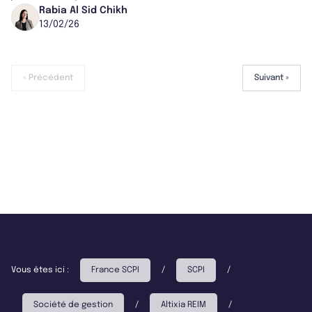
pour toutes les souscriptions du...
Rabia Al Sid Chikh
13/02/26
« Précédent
Suivant »
Vous êtes ici :
France SCPI
/
SCPI
/
Société de gestion
/
Altixia REIM
/