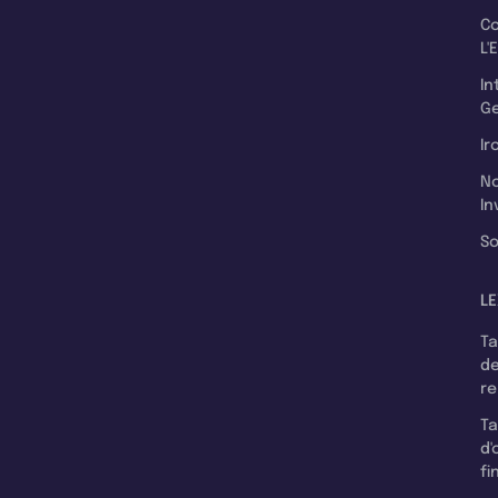
C
L'
In
Ge
Ir
N
In
So
LE
T
d
r
T
d'
fi