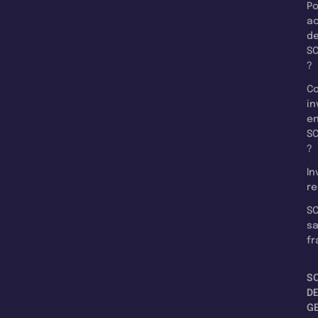
Po
a
d
SC
?
C
in
e
SC
?
In
re
SC
s
fr
S
D
G