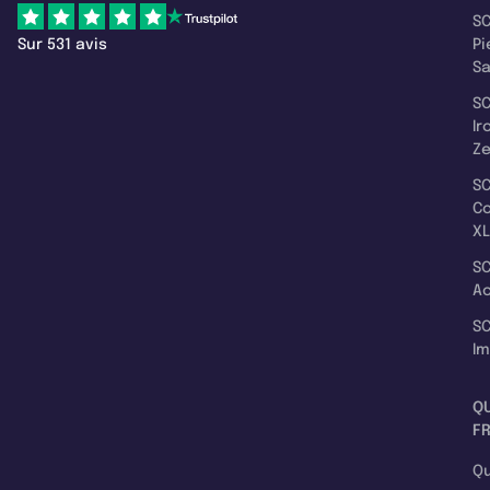
SC
Sur 531 avis
Pi
S
SC
Ir
Z
SC
C
XL
SC
A
SC
I
Q
F
Qu