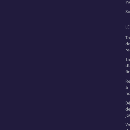
In
So
LE
T
d
r
T
d'
fi
Re
à
n
Dé
d
jo
Va