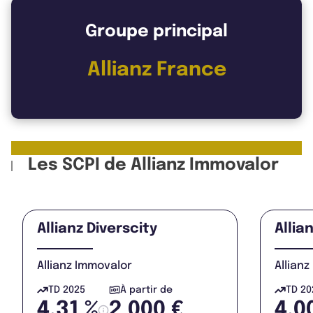
Groupe principal
Allianz France
Les SCPI de Allianz Immovalor
Allianz Diverscity
Allia
Allianz Immovalor
Allian
TD 2025
À partir de
TD 20
4,31 %
2 000 €
4,0