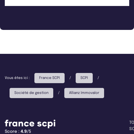
Vous êtes ici :
France SCPI
/
SCPI
/
Société de gestion
/
Allianz Immovalor
T
SC
Score :
4.9
/5