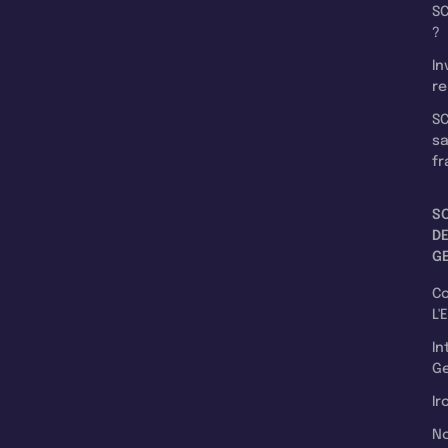
SC
?
In
re
SC
s
fr
S
D
G
C
L'
In
Ge
Ir
N