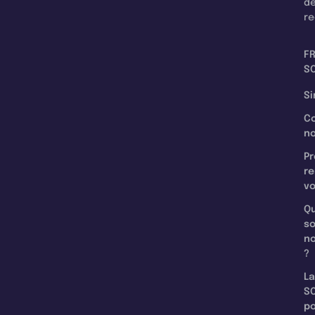
d
re
F
SC
Si
C
n
Pr
re
v
Qu
s
n
?
La
SC
p