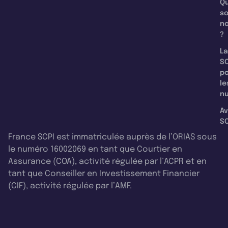
Qu
s
n
?
La
SC
p
le
nu
Av
SC
France SCPI est immatriculée auprès de l’ORIAS sous
le numéro 16002069 en tant que Courtier en
Assurance (COA), activité régulée par l’ACPR et en
tant que Conseiller en Investissement Financier
(CIF), activité régulée par l’AMF.