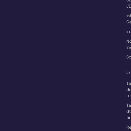
C
L'
In
Ge
Ir
N
In
So
LE
T
d
r
T
d'
fi
Re