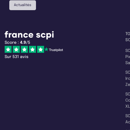
Actualités
T
SC
Score :
4.9
/5
SC
Sur 531 avis
Pi
S
SC
Ir
Z
SC
C
XL
SC
A