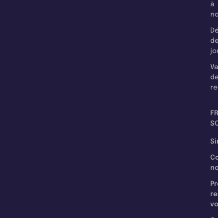
à
n
Dé
d
jo
Va
d
re
F
SC
Si
C
n
Pr
re
v