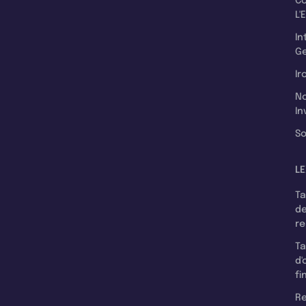
C
L'
In
Ge
Ir
N
In
So
LE
T
d
r
T
d'
fi
Re