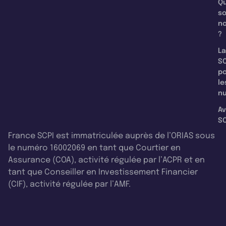
Qu
s
n
?
La
SC
p
le
nu
Av
SC
France SCPI est immatriculée auprès de l’ORIAS sous
le numéro 16002069 en tant que Courtier en
Assurance (COA), activité régulée par l’ACPR et en
tant que Conseiller en Investissement Financier
(CIF), activité régulée par l’AMF.