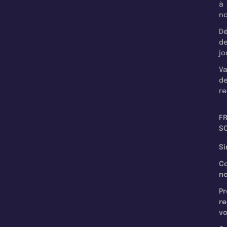
à
n
Dé
d
jo
Va
d
re
F
SC
Si
C
n
Pr
re
v