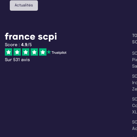
Actualités
T
SC
Score :
4.9
/5
SC
Sur 531 avis
Pi
S
SC
Ir
Z
SC
C
XL
SC
A