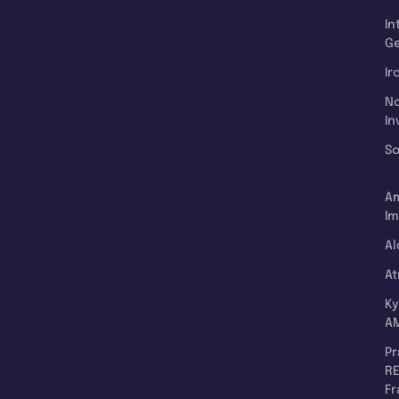
In
Ge
Ir
N
In
So
A
Im
Al
A
K
A
P
RE
F