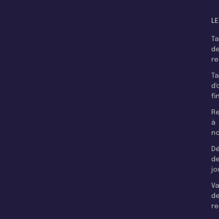
LE
T
d
r
T
d'
fi
Re
à
n
Dé
d
jo
Va
d
re