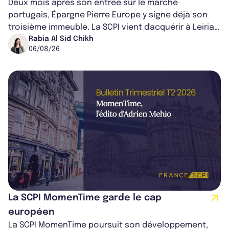
Deux mois après son entrée sur le marché
portugais, Épargne Pierre Europe y signe déjà son
troisième immeuble. La SCPI vient d'acquérir à Leiria,
dans le centre du pays, un établis...
Rabia Al Sid Chikh
06/08/26
La SCPI MomenTime garde le cap
européen
La SCPI MomenTime poursuit son développement,