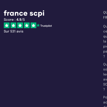
Q
F
Score :
4.9
/5
Qu
Sur 531 avis
c
q
la
pi
pa
?
Qu
so
le
a
SC
?
Po
a