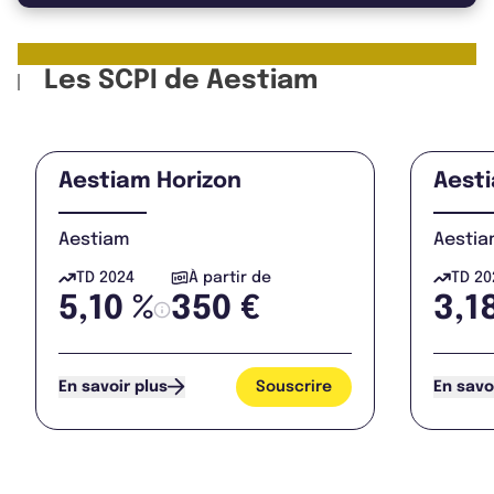
Les SCPI de Aestiam
Aestiam Horizon
Aest
Aestiam
Aestia
TD 2024
À partir de
TD 20
5,10 %
350 €
3,1
Souscrire
En savoir plus
En savo