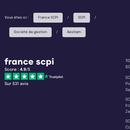
Vous êtes ici :
France SCPI
/
SCPI
/
Société de gestion
/
Aestiam
T
SC
Score :
4.9
/5
SC
Sur 531 avis
Pi
S
SC
Ir
Z
SC
C