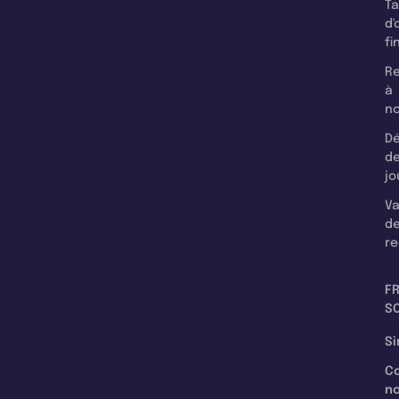
T
d'
fi
Re
à
n
Dé
d
jo
Va
d
re
F
SC
Si
C
n