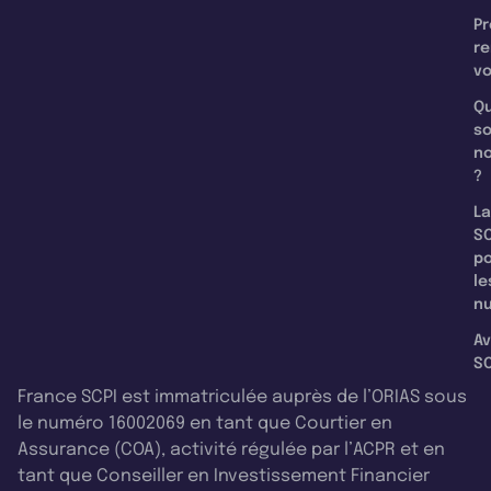
Pr
re
v
Qu
s
n
?
La
SC
p
le
nu
Av
SC
France SCPI est immatriculée auprès de l’ORIAS sous
le numéro 16002069 en tant que Courtier en
Assurance (COA), activité régulée par l’ACPR et en
tant que Conseiller en Investissement Financier