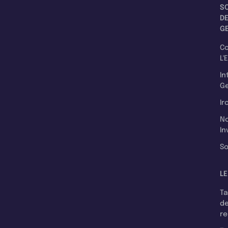
S
D
G
C
L'
In
Ge
Ir
N
In
So
LE
T
d
r