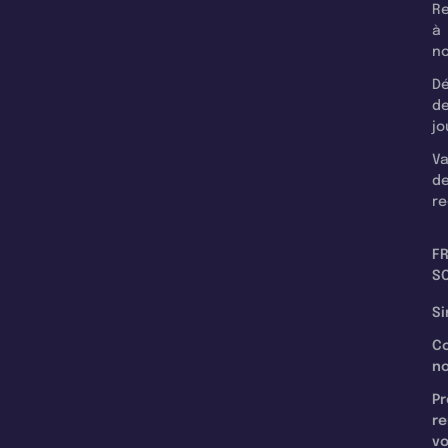
Re
à
n
Dé
d
jo
Va
d
re
F
SC
Si
C
n
Pr
re
v