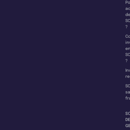
Po
a
d
SC
?
C
in
e
SC
?
In
re
SC
s
fr
S
D
G