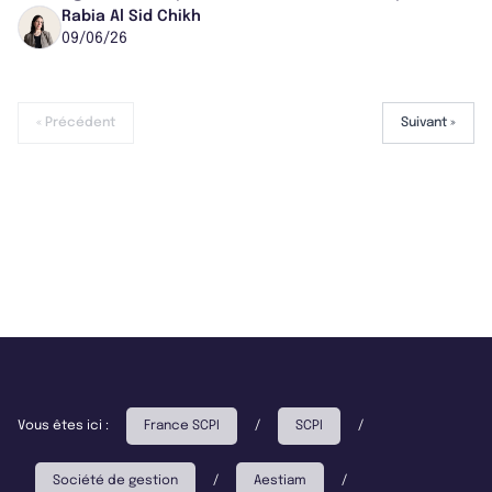
Loué à l’ESPI, institution car...
Rabia Al Sid Chikh
09/06/26
« Précédent
Suivant »
Vous êtes ici :
France SCPI
/
SCPI
/
Société de gestion
/
Aestiam
/