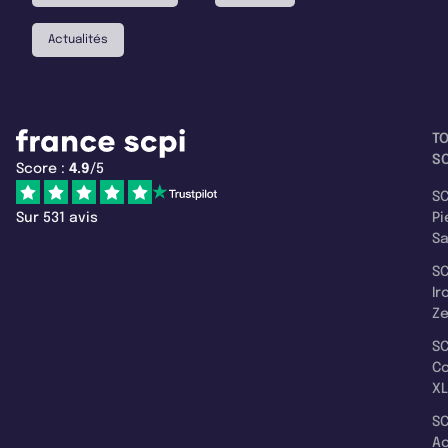
Actualités
T
SC
Score :
4.9
/5
SC
Sur 531 avis
Pi
S
SC
Ir
Z
SC
C
XL
SC
A