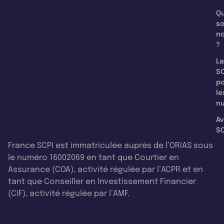
Qu
s
n
?
La
SC
p
le
nu
Av
SC
France SCPI est immatriculée auprès de l’ORIAS sous
le numéro 16002069 en tant que Courtier en
Assurance (COA), activité régulée par l’ACPR et en
tant que Conseiller en Investissement Financier
(CIF), activité régulée par l’AMF.