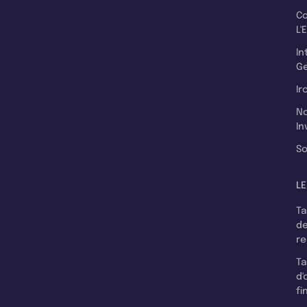
C
L'
In
Ge
Ir
N
In
So
LE
T
d
r
T
d'
fi