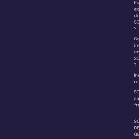
Po
a
d
SC
?
C
in
e
SC
?
In
re
SC
s
fr
S
D
G