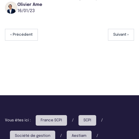
stratégique en Espagne. Découvrez cette dernière
Olivier Ame
16/01/23
acquisit...
« Précédent
Suivant »
Vous êtes ici :
France SCPI
/
SCPI
/
Société de gestion
/
Aestiam
/