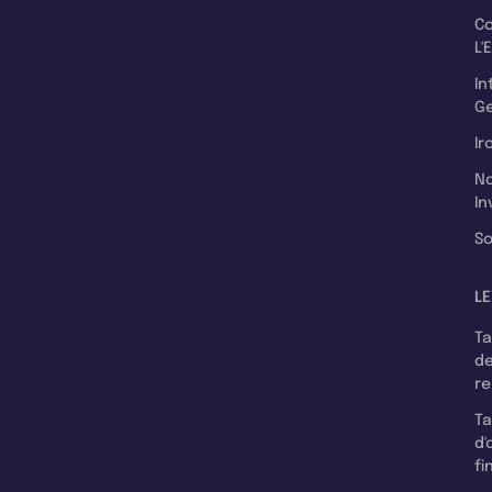
C
L'
In
Ge
Ir
N
In
So
LE
T
d
r
T
d'
fi