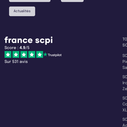
Actualités
T
SC
Score :
4.9
/5
SC
Sur 531 avis
Pi
S
SC
Ir
Z
SC
C
XL
SC
A