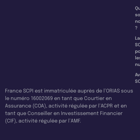
Qu
s
n
?
La
SC
p
le
nu
Av
SC
France SCPI est immatriculée auprès de l’ORIAS sous
le numéro 16002069 en tant que Courtier en
Assurance (COA), activité régulée par l’ACPR et en
tant que Conseiller en Investissement Financier
(CIF), activité régulée par l’AMF.