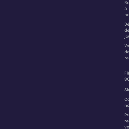
Re
à
n
Dé
d
jo
Va
d
re
F
SC
Si
C
n
Pr
re
v