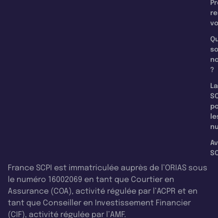
Pr
re
v
Qu
s
n
?
La
SC
p
le
nu
Av
SC
France SCPI est immatriculée auprès de l’ORIAS sous
le numéro 16002069 en tant que Courtier en
Assurance (COA), activité régulée par l’ACPR et en
tant que Conseiller en Investissement Financier
(CIF), activité régulée par l’AMF.