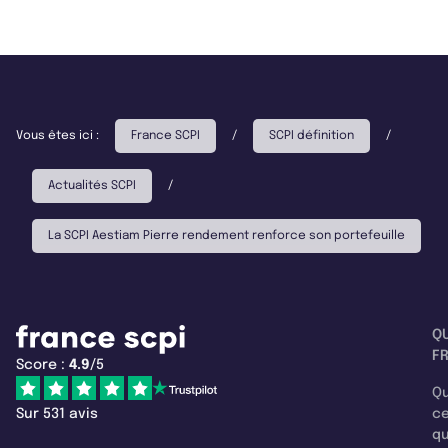
Vous êtes ici :
France SCPI
/
SCPI définition
/
Actualités SCPI
/
La SCPI Aestiam Pierre rendement renforce son portefeuille
Q
F
Score :
4.9
/5
Qu
Sur 531 avis
c
q