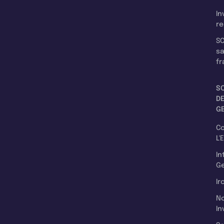
In
re
SC
s
fr
S
D
G
C
L'
In
Ge
Ir
N
In