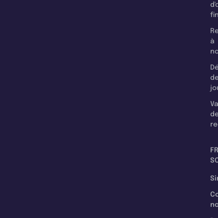
d'
fi
Re
à
n
Dé
d
jo
Va
d
re
F
SC
Si
C
n