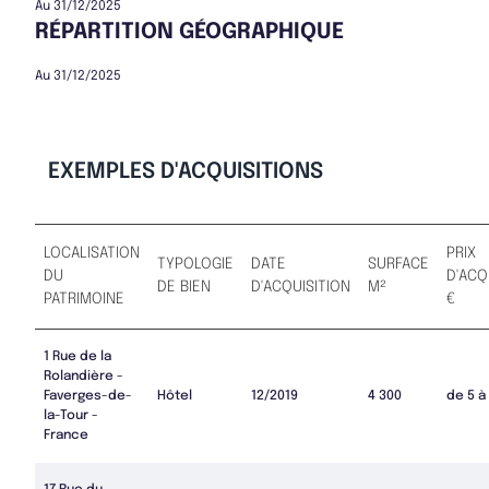
Au 31/12/2025
RÉPARTITION GÉOGRAPHIQUE
Au 31/12/2025
EXEMPLES D'ACQUISITIONS
LOCALISATION
PRIX
TYPOLOGIE
DATE
SURFACE
DU
D'ACQ
DE BIEN
D'ACQUISITION
M²
PATRIMOINE
€
1 Rue de la
Rolandière -
Faverges-de-
Hôtel
12/2019
4 300
de 5 à
la-Tour -
France