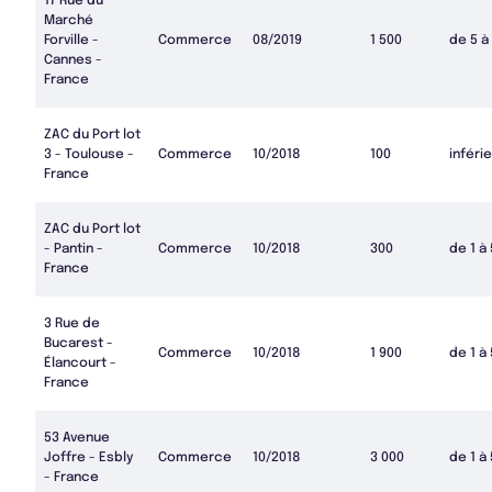
17 Rue du
Marché
Forville -
Commerce
08/2019
1 500
de 5 à
Cannes -
France
ZAC du Port lot
3 - Toulouse -
Commerce
10/2018
100
inférie
France
ZAC du Port lot
- Pantin -
Commerce
10/2018
300
de 1 à
France
3 Rue de
Bucarest -
Commerce
10/2018
1 900
de 1 à
Élancourt -
France
53 Avenue
Joffre - Esbly
Commerce
10/2018
3 000
de 1 à
- France