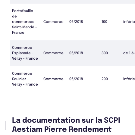
Portefeuille
de
commerces -
Commerce
06/2018
100
inférie
Saint-Mandé -
France
Commerce
Esplanade -
Commerce
06/2018
300
de 1 à
Vélizy - France
Commerce
Saulnier -
Commerce
06/2018
200
inférie
Vélizy - France
La documentation sur la SCPI
Aestiam Pierre Rendement