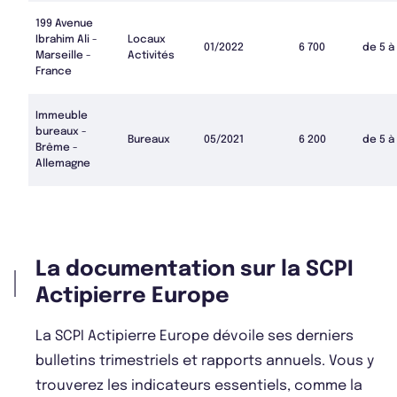
199 Avenue
Ibrahim Ali -
Locaux
01/2022
6 700
de 5 à
Marseille -
Activités
France
Immeuble
bureaux -
Bureaux
05/2021
6 200
de 5 à
Brême -
Allemagne
La documentation sur la SCPI
Actipierre Europe
La SCPI Actipierre Europe dévoile ses derniers
bulletins trimestriels et rapports annuels. Vous y
trouverez les indicateurs essentiels, comme la