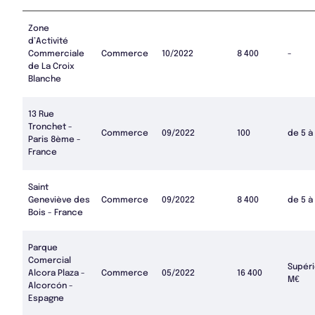
Zone
d’Activité
Commerciale
Commerce
10/2022
8 400
-
de La Croix
Blanche
13 Rue
Tronchet -
Commerce
09/2022
100
de 5 à
Paris 8ème -
France
Saint
Geneviève des
Commerce
09/2022
8 400
de 5 à
Bois - France
Parque
Comercial
Supéri
Alcora Plaza -
Commerce
05/2022
16 400
M€
Alcorcón -
Espagne