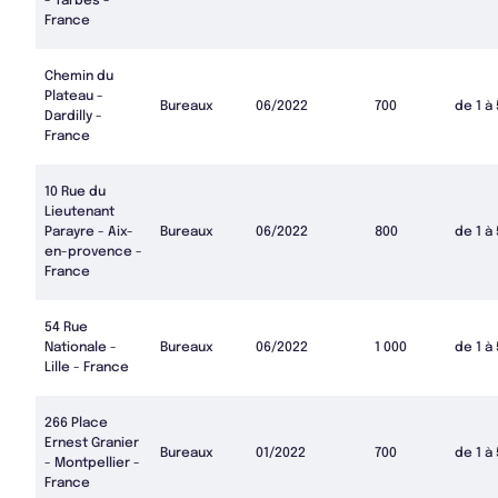
- Tarbes -
France
Chemin du
Plateau -
Bureaux
06/2022
700
de 1 à
Dardilly -
France
10 Rue du
Lieutenant
Parayre - Aix-
Bureaux
06/2022
800
de 1 à
en-provence -
France
54 Rue
Nationale -
Bureaux
06/2022
1 000
de 1 à
Lille - France
266 Place
Ernest Granier
Bureaux
01/2022
700
de 1 à
- Montpellier -
France