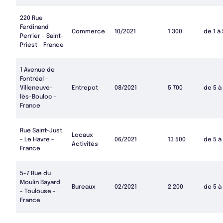
220 Rue
Ferdinand
Commerce
10/2021
1 300
de 1 à
Perrier - Saint-
Priest - France
1 Avenue de
Fontréal -
Villeneuve-
Entrepot
08/2021
5 700
de 5 à
lès-Bouloc -
France
Rue Saint-Just
Locaux
- Le Havre -
06/2021
13 500
de 5 à
Activités
France
5-7 Rue du
Moulin Bayard
Bureaux
02/2021
2 200
de 5 à
- Toulouse -
France