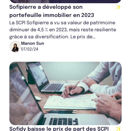
Rapport Annuel 2023
Sofipierre a développé son
portefeuille immobilier en 2023
La SCPI Sofipierre a vu sa valeur de patrimoine
diminuer de 4,5 % en 2023, mais reste résiliente
grâce à sa diversification. Le prix de
souscription a été ajusté à 595 €. Malgré un...
Manon Sun
07/02/24
Sofidy baisse le prix de part des SCPI