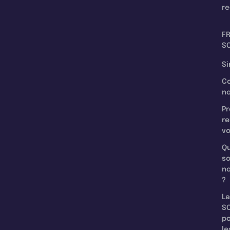
re
F
SC
Si
C
n
Pr
re
v
Qu
s
n
?
La
SC
p
le