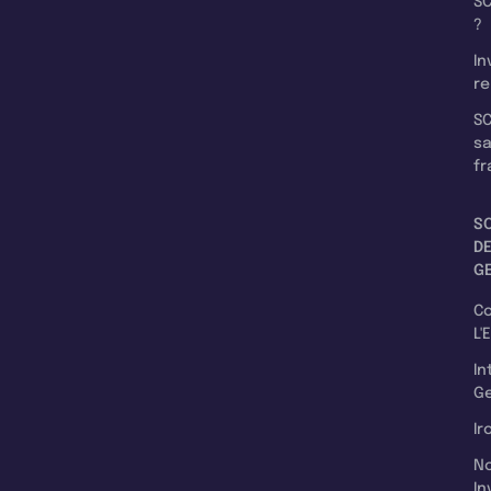
SC
?
In
re
SC
s
fr
S
D
G
C
L'
In
Ge
Ir
N
In