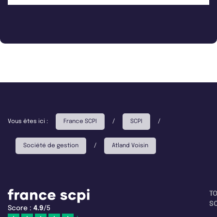
Vous êtes ici :
France SCPI
/
SCPI
/
Société de gestion
/
Atland Voisin
T
SC
Score :
4.9
/5