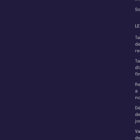
So
LE
T
d
r
T
d'
fi
Re
à
n
Dé
d
jo
Va
d