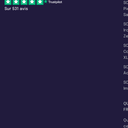
SC
Sur 531 avis
Pi
S
SC
Ir
Z
SC
C
XL
SC
A
SC
I
Q
F
Qu
c