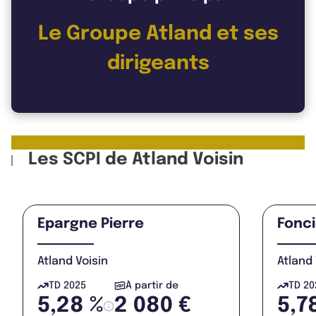
Le Groupe Atland et ses
dirigeants
Les SCPI de Atland Voisin
Epargne Pierre
Fonc
Atland Voisin
Atland 
TD 2025
À partir de
TD 20
5,28 %
2 080 €
5,7