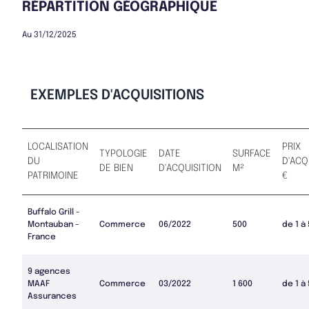
RÉPARTITION GÉOGRAPHIQUE
Au 31/12/2025
EXEMPLES D'ACQUISITIONS
LOCALISATION
PRIX
TYPOLOGIE
DATE
SURFACE
DU
D'ACQ
DE BIEN
D'ACQUISITION
M²
PATRIMOINE
€
Buffalo Grill -
Montauban -
Commerce
06/2022
500
de 1 à
France
9 agences
MAAF
Commerce
03/2022
1 600
de 1 à
Assurances