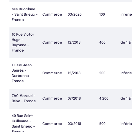
Mie Briochine
- Saint Brieuc -
Commerce
03/2020
100
inférie
France
10 Rue Victor
Hugo -
Commerce
12/2018
400
de 1 à
Bayonne -
France
11 Rue Jean
Jaurès -
Commerce
12/2018
200
inférie
Narbonne -
France
ZAC Mazaud -
Commerce
07/2018
4 200
de 1 à
Brive - France
40 Rue Saint-
Guillaume -
Commerce
03/2018
500
inférie
Saint Brieuc -