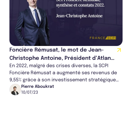
Foncière Rémusat, le mot de Jean-
Christophe Antoine, Président d’Atland
En 2022, malgré des crises diverses, la SCPI
Voisin
Foncière Rémusat a augmenté ses revenus de
9,55% grâce à son investissement stratégique
dans l'immobilier commercial. Elle a su tirer p...
Pierre Aboukrat
10/07/23