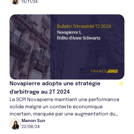
15/11/24
distributi...
Novapierre adopte une stratégie
d'arbitrage au 2T 2024
La SCPI Novapierre maintient une performance
solide malgré un contexte économique
incertain, marquée par une augmentation du
Taux d'Occupation Financier à 89,2% et une
Manon Sun
22/08/24
distribution...