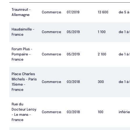
Traunreut -
Commerce
07/2019
13 600
de 5 à
Allemagne
Haudainville -
Commerce
05/2019
1 100
de 1 à
France
Forum Plus -
Pompaire -
Commerce
05/2019
2 100
de 1 à
France
Place Charles
Michels - Paris
Commerce
03/2018
300
de 1 à
15ème -
France
Rue du
Docteur Leroy
Commerce
03/2018
100
inférie
- Le mans -
France