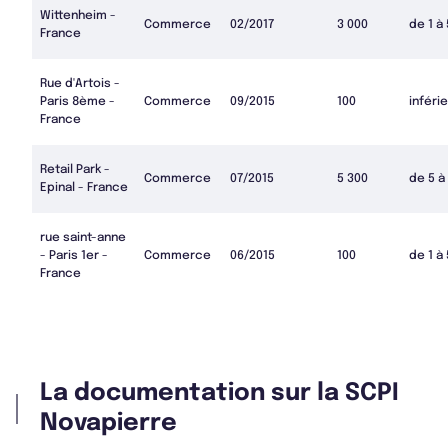
Wittenheim -
Commerce
02/2017
3 000
de 1 à
France
Rue d'Artois -
Paris 8ème -
Commerce
09/2015
100
inférie
France
Retail Park -
Commerce
07/2015
5 300
de 5 à
Epinal - France
rue saint-anne
- Paris 1er -
Commerce
06/2015
100
de 1 à
France
La documentation sur la SCPI
Novapierre