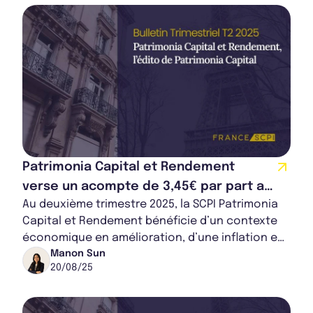
Patrimonia Capital et Rendement
verse un acompte de 3,45€ par part au
Au deuxième trimestre 2025, la SCPI Patrimonia
2e trimestre 2025
Capital et Rendement bénéficie d’un contexte
économique en amélioration, d’une inflation en
baisse et d’un marché immobilier sélectif...
Manon Sun
20/08/25