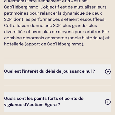
d’Aestiam Pierre Rendement et d’Aestiam
Cap’Hébergimmo. L’objectif est de mutualiser leurs
patrimoines pour relancer la dynamique de deux
SCPI dont les performances s’étaient essoufflées.
Cette fusion donne une SCPI plus grande, plus
diversifiée et avec plus de moyens pour arbitrer. Elle
combine désormais commerce (socle historique) et
hôtellerie (apport de Cap’Hébergimmo).
Quel est l’intérêt du délai de jouissance nul ?
Cela signifie qu'elle distribue ses premiers revenus le
mois suivant la souscription de parts. C’est plus
court que beaucoup de SCPI récentes qui ont 3 à 6
Quels sont les points forts et points de
mois de délai.
vigilance d’Aestiam Agora ?