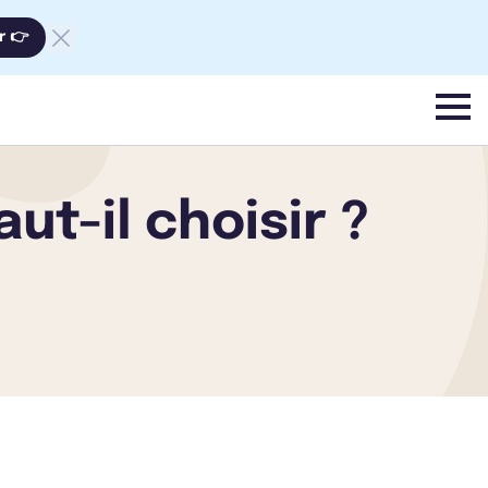
r 👉
menu
aut-il choisir ?