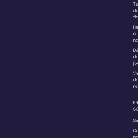
T
d'
fi
Re
à
n
Dé
d
jo
Va
d
re
F
SC
Si
C
n