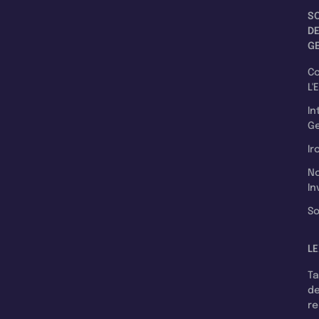
S
D
G
C
L'
In
Ge
Ir
N
In
So
LE
T
d
r