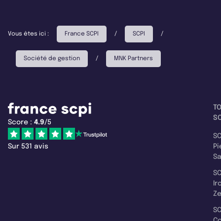
Vous êtes ici :
France SCPI
/
SCPI
/
Société de gestion
/
MNK Partners
T
SC
Score :
4.9
/5
SC
Sur 531 avis
Pi
S
SC
Ir
Z
SC
C