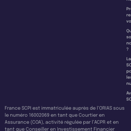
Pr
re
v
Qu
s
n
?
La
SC
p
le
nu
Av
SC
France SCPI est immatriculée auprès de l’ORIAS sous
le numéro 16002069 en tant que Courtier en
Assurance (COA), activité régulée par l’ACPR et en
tant que Conseiller en Investissement Financier