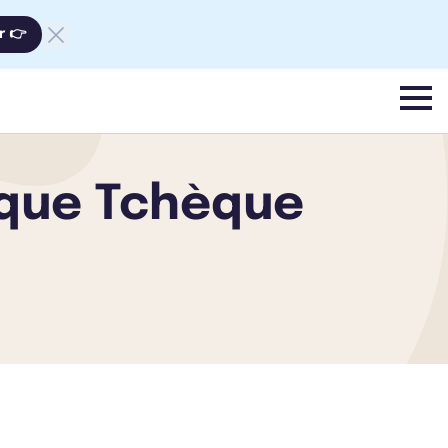
r 👉
menu
lique Tchèque