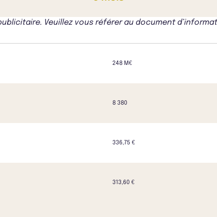
icitaire. Veuillez vous référer au document d’informati
248 M€
8 380
336,75 €
313,60 €