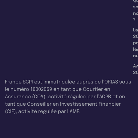
Qu
s
n
?
La
SC
p
le
nu
Av
SC
France SCPI est immatriculée auprès de l’ORIAS sous
le numéro 16002069 en tant que Courtier en
Assurance (COA), activité régulée par l’ACPR et en
tant que Conseiller en Investissement Financier
(CIF), activité régulée par l’AMF.