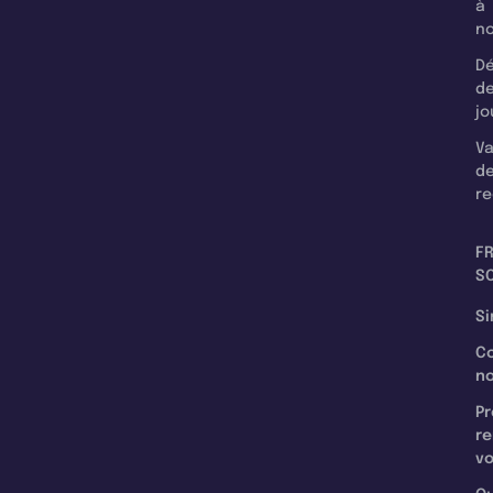
à
n
Dé
d
jo
Va
d
re
F
SC
Si
C
n
Pr
re
v