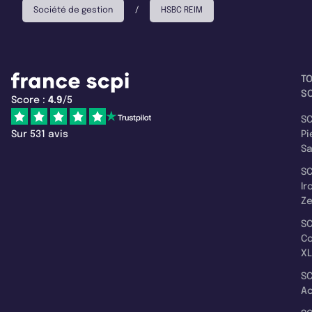
Société de gestion
/
HSBC REIM
T
SC
Score :
4.9
/5
SC
Sur 531 avis
Pi
S
SC
Ir
Z
SC
C
XL
SC
A