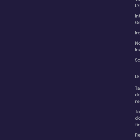
L'
In
Ge
Ir
N
In
So
LE
T
d
r
T
d'
fi
Re