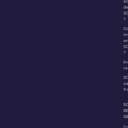
a
d
SC
?
C
in
e
SC
?
In
re
SC
s
fr
S
D
G
C