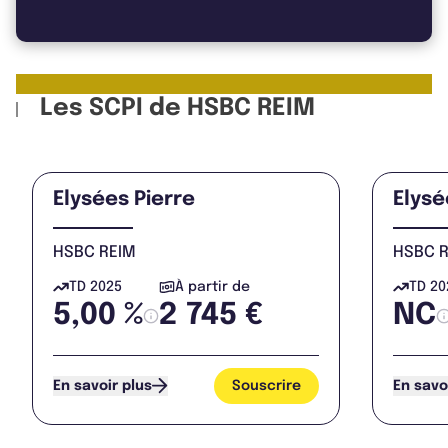
Les SCPI de HSBC REIM
Elysées Pierre
Elysé
HSBC REIM
HSBC 
TD 2025
À partir de
TD 20
5,00 %
2 745 €
NC
Souscrire
En savoir plus
En savo