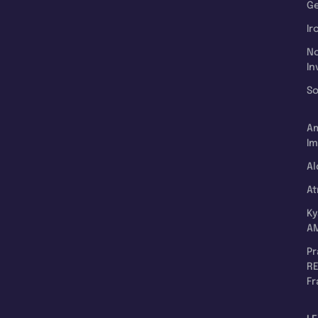
Ge
Ir
N
In
So
A
Im
Al
A
K
A
P
RE
F