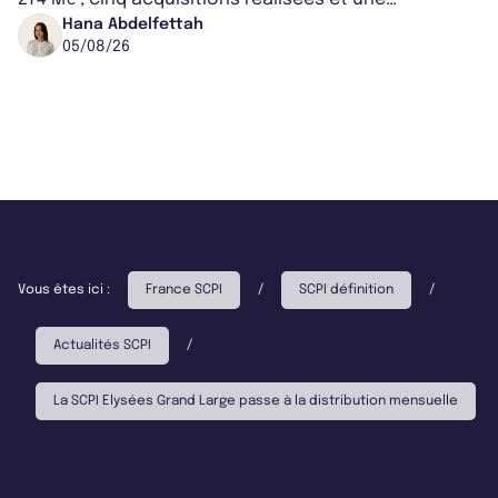
capitalisation portée à 1,38 Md€....
Hana Abdelfettah
05/08/26
Vous êtes ici :
France SCPI
/
SCPI définition
/
Actualités SCPI
/
La SCPI Elysées Grand Large passe à la distribution mensuelle