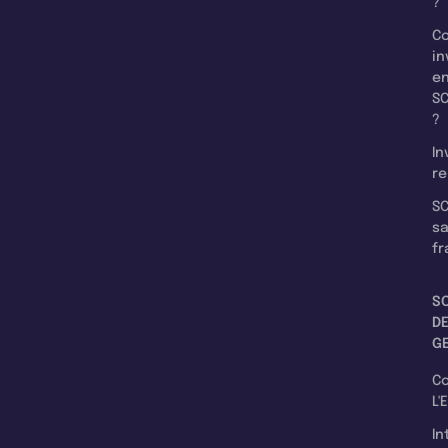
?
C
in
e
SC
?
In
re
SC
s
fr
S
D
G
C
L'
In