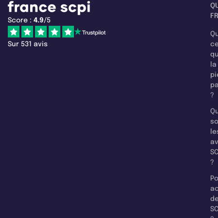
Q
F
Score :
4.9
/5
Qu
Sur 531 avis
c
q
la
pi
pa
?
Qu
so
le
a
SC
?
Po
a
d
SC