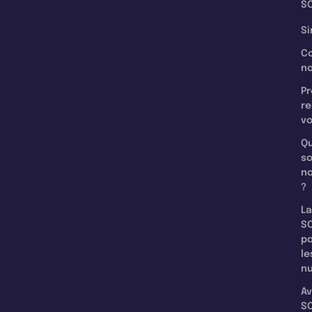
SC
Si
C
n
Pr
re
v
Qu
s
n
?
La
SC
p
le
nu
Av
SC