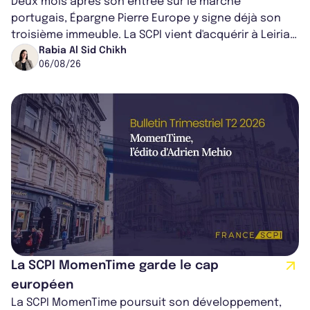
Deux mois après son entrée sur le marché
portugais, Épargne Pierre Europe y signe déjà son
troisième immeuble. La SCPI vient d'acquérir à Leiria,
dans le centre du pays, un établis...
Rabia Al Sid Chikh
06/08/26
La SCPI MomenTime garde le cap
européen
La SCPI MomenTime poursuit son développement,