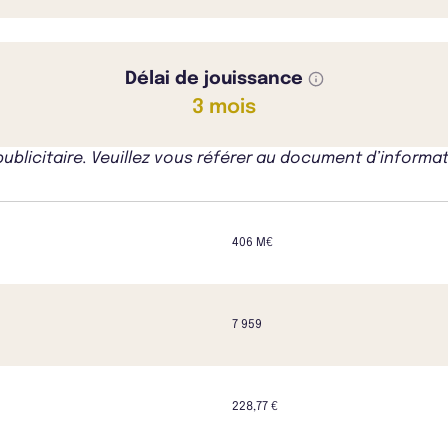
Délai de jouissance
3 mois
icitaire. Veuillez vous référer au document d’informati
406 M€
7 959
228,77 €