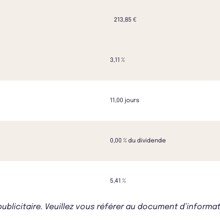
213,85 €
3,11 %
11,00 jours
0,00 % du dividende
5,41 %
icitaire. Veuillez vous référer au document d’informati