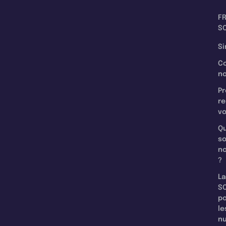
F
SC
Si
C
n
Pr
re
v
Qu
s
n
?
La
SC
p
le
nu