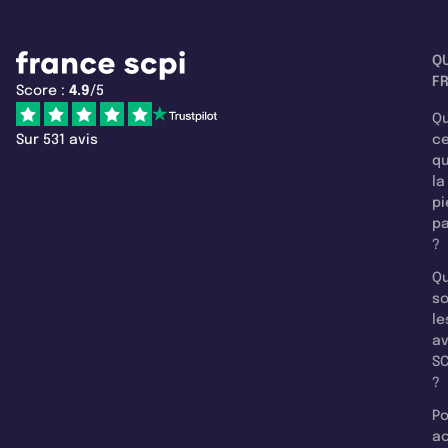
Q
F
Score :
4.9
/5
Qu
Sur 531 avis
c
q
la
pi
pa
?
Qu
so
le
a
SC
?
Po
a