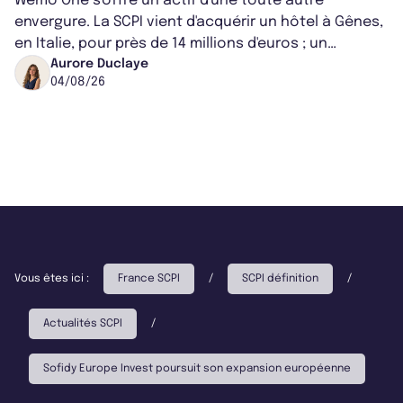
Wemo One s'offre un actif d'une toute autre
envergure. La SCPI vient d'acquérir un hôtel à Gênes,
en Italie, pour près de 14 millions d'euros ; un
montant qui fait entorse avec ses...
Aurore Duclaye
04/08/26
Vous êtes ici :
France SCPI
/
SCPI définition
/
Actualités SCPI
/
Sofidy Europe Invest poursuit son expansion européenne