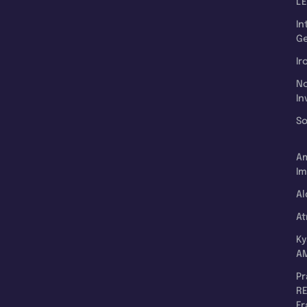
L'
In
Ge
Ir
N
In
So
A
Im
Al
A
K
A
P
RE
F