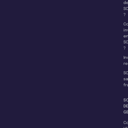
d
SC
?
C
in
e
SC
?
In
re
SC
s
fr
S
D
G
C