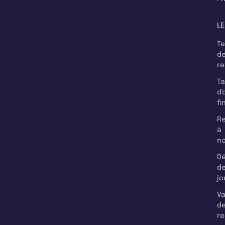
LE
T
d
r
T
d'
fi
Re
à
n
Dé
d
jo
Va
d
re