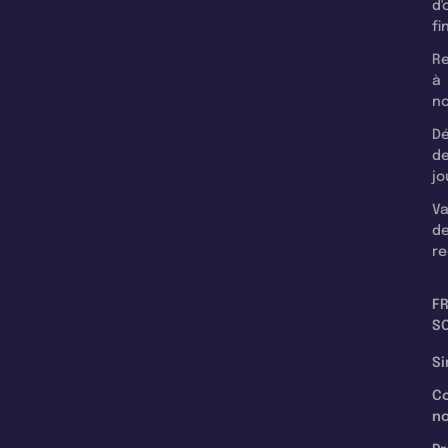
d'
fi
Re
à
n
Dé
d
jo
Va
d
re
F
SC
Si
C
n