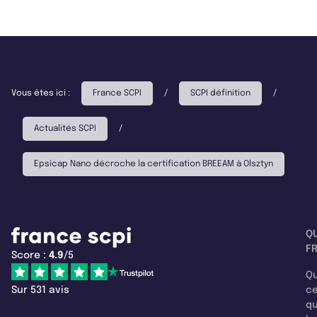
Vous êtes ici :
France SCPI
/
SCPI définition
/
Actualités SCPI
/
Epsicap Nano décroche la certification BREEAM à Olsztyn
Q
F
Score :
4.9
/5
Qu
Sur 531 avis
c
q