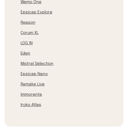
Wemo One
Epsicap Explore
Reason
Corum XL
LOG IN
Eden
Mistral Sélection
Epsicap Nano
Remake Live
Immorente
Iroko Atlas