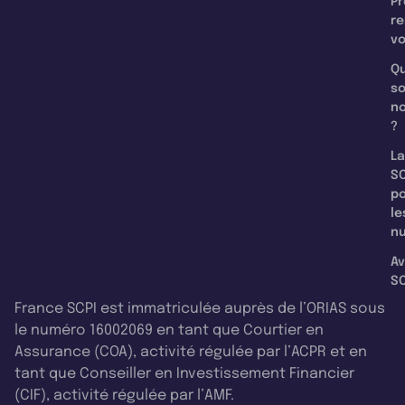
Pr
re
v
Qu
s
n
?
La
SC
p
le
nu
Av
SC
France SCPI est immatriculée auprès de l’ORIAS sous
le numéro 16002069 en tant que Courtier en
Assurance (COA), activité régulée par l’ACPR et en
tant que Conseiller en Investissement Financier
(CIF), activité régulée par l’AMF.