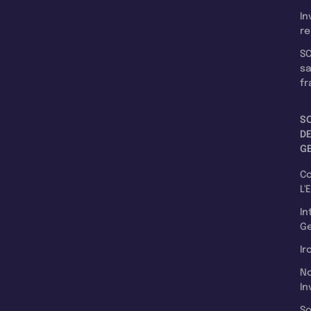
In
re
SC
s
fr
S
D
G
C
L'
In
Ge
Ir
N
In
So