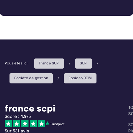
Vous êtes ici :
France SCPI
/
SCPI
/
Société de gestion
/
Epsicap REIM
T
SC
Score :
4.9
/5
SC
Sur 531 avis
Pi