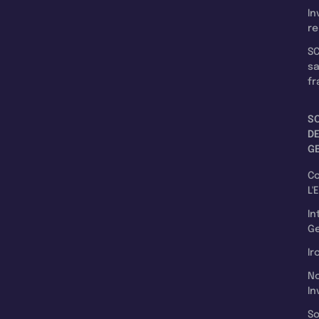
In
re
SC
s
fr
S
D
G
C
L'
In
Ge
Ir
N
In
So