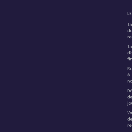
LE
T
d
r
T
d'
fi
Re
à
n
Dé
d
jo
Va
d
re