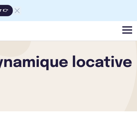
r 👉
menu
ynamique locative